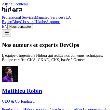
Aller au contenu
Professional Services
Managed Services
SLA
Expert
Blog
Glossaire
Hikube
À propos
EN
Nous contacter
Nos auteurs et experts DevOps
L'équipe d'ingénieurs Hidora qui rédige nos contenus techniques.
Équipe certifiée CKA, CKAD, CKS, basée à Genève.
Matthieu Robin
CEO & Co-fondateur
Fondateur de Hidora, passionné par le cloud natif et la souveraineté