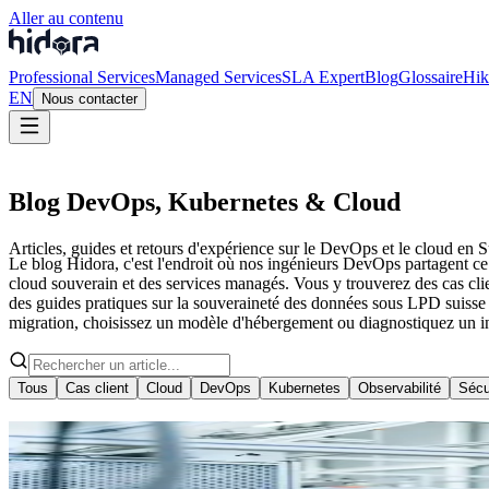
Aller au contenu
Professional Services
Managed Services
SLA Expert
Blog
Glossaire
Hik
EN
Nous contacter
Blog DevOps, Kubernetes & Cloud
Articles, guides et retours d'expérience sur le DevOps et le cloud en S
Le blog Hidora, c'est l'endroit où nos ingénieurs DevOps partagent ce
cloud souverain et des services managés. Vous y trouverez des cas clien
des guides pratiques sur la souveraineté des données sous LPD suisse 
migration, choisissez un modèle d'hébergement ou diagnostiquez un i
Tous
Cas client
Cloud
DevOps
Kubernetes
Observabilité
Sécu
Kubernetes
8 min
Combien coûte l'infogérance Kubernetes 