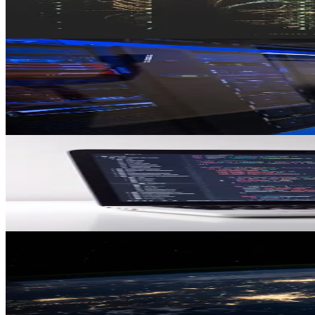
Tendances DevOps en Suisse romande : retour sur 100+ entreprises. K
Matthieu Robin
15 avr.
Kubernetes
8 min
Kubernetes pour les PME suisses : par où
Guide pratique pour l'adoption de Kubernetes en PME. Démystification,
Jean-Luc Dubouchet
10 mars
DevOps
8 min
SLA vs Managed Services : quel modèle cho
Comparez SLA traditionnel vs Managed Services. Framework de décisi
Matthieu Robin
3 mars
Observabilité
8 min
Observabilité : pourquoi vos dashboards ne
Monitoring vs observabilité. Les 3 piliers (logs, métriques, traces) et 