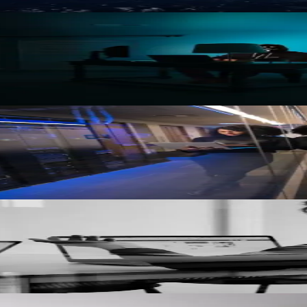
coûtent cher
CI/CD ignoré, observabilité manquante, training insuffisant, vendor risk.
ceptionnels grâce à l'auto-scaling et l'infrastructure Hidora.
gging. Conformité LPD et ISO 27001.