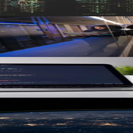
ubernetes, CI/CD, observabilité et souveraineté des données.
 commencer ?
 stratégie d'implémentation et considérations de souveraineté suisse.
isir ?
on pour PME suisses : avantages, risques, et approche hybride.
 suffisent pas
comment construire une vraie stratégie d'observabilité.