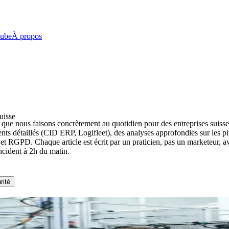
ube
À propos
uisse
 que nous faisons concrètement au quotidien pour des entreprises suiss
ts détaillés (CID ERP, Logifleet), des analyses approfondies sur les pip
et RGPD. Chaque article est écrit par un praticien, pas un marketeur, a
ncident à 2h du matin.
rité
pour une PME ?