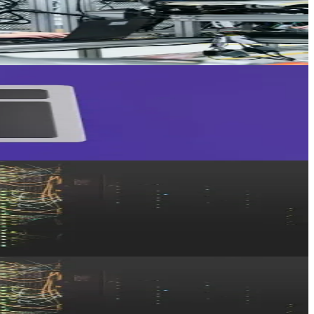
cachés et comment budgéter.
 entreprise suisse.
uipe depuis le début.