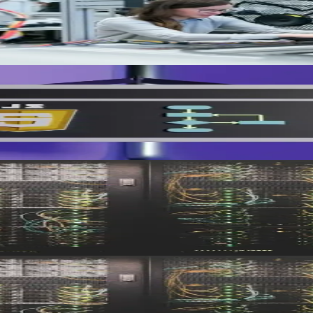
suisse : périmètre inclus, facteurs qui font varier la facture, coûts 
, coûts, support
 données, souveraineté nLPD, modèle de coûts et support local pour une
 et présente Hikube
ente Hikube. Retour sur un événement qui fait partie de l'ADN de l'éq
6