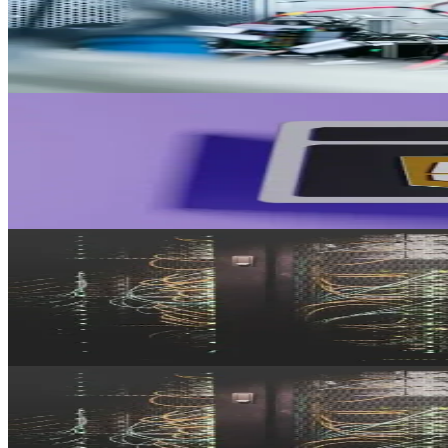
Ce qui compose vraiment le coût d'un Kubernetes managé pour une PME 
Matthieu Robin
27 juil. 2026
Lire l'article
Cloud
9 min
Hikube vs Azure Switzerland : souveraineté
Comparatif Hikube, Azure Switzerland et hyperscalers : résidence des
Matthieu Robin
27 juil.
DevOps
3 min
DevOpsDays Genève 2026 : Hidora sponsor
Hidora sponsorise une nouvelle fois les DevOpsDays Genève et y prés
Matthieu Robin
30 avr.
DevOps
12 min
État du DevOps en Suisse romande en 202