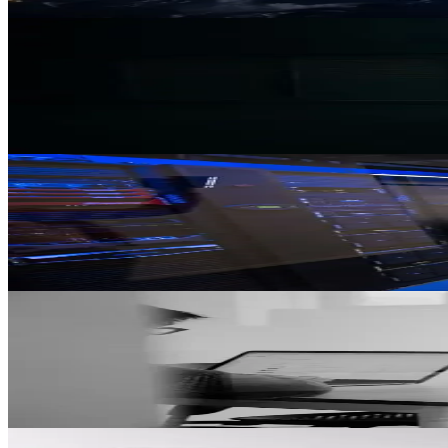
Mattia Eleuteri
24 févr.
Cloud
9 min
Migration cloud-native : les 5 erreurs qui 
Les 5 erreurs critiques lors de migration cloud-native. Lift-and-shift, 
Jean-Luc Dubouchet
10 févr.
Cas client
7 min
swiss.blackfriday : gérer un pic de charge
Comment la plateforme swiss.blackfriday a absorbé des pics de trafic ex
Jean-Luc Dubouchet
18 déc.
Sécurité
11 min
Kubernetes Security : la checklist du DSI
RBAC, network policies, pod security, secret management, audit lo
Jean-Luc Dubouchet
18 déc.
Cloud
10 min