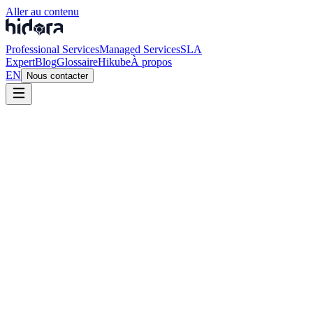
Aller au contenu
Professional Services
Managed Services
SLA
Expert
Blog
Glossaire
Hikube
À propos
EN
Nous contacter