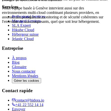
Services
Notre équipe basée à Genève intervient aussi sur des
environnements multi-cloud combinant plusieurs providers, en
Professional Services
assurant des pratiques de monitoring et de sécurité cohérentes sur
Managed Services
l'ensemble de vos composants, quel que soit leur hébergement.
SLA Expert
Hikube Cloud
Hébergeur suisse
Jelastic Cloud
Entreprise
À propos
Blog
Glossaire
Nous contacter
Mentions légales
Gérer les cookies
Contact rapide
contact@hidora.io
+41 22 552 14 14
Envoyer