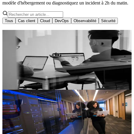
modèle d'hébergement ou diagnostiquez un incident à 2h du matin.
Tous
Cas client
Cloud
DevOps
Observabilité
Sécurité
Observabilité
7 min
Guide Zabbix : monitoring open source
complet
Apprenez à déployer et configurer Zabbix pour le monitoring de
votre réseau et de vos applications, avec un guide d'installation pas à
pas sur Hidora.
Mattia Eleuteri
10 mai
Sécurité
12 min
ModSecurity WAF : protéger vos
applications web
ModSecurity, WAF open-source pour protéger vos applis contre
XSS, SQL injection et l'OWASP Top 10. Guide d'implémentation