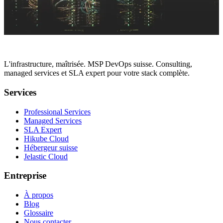
Hidora accompagne une banque privée genevoise vers Kubernetes,
Rancher et GitLab CI/CD. Retour d'expérience infrastructure.
Précédent
1
2
3
4
Matthieu Robin
4 avr.
L'infrastructure, maîtrisée. MSP DevOps suisse. Consulting,
managed services et SLA expert pour votre stack complète.
Services
Professional Services
Managed Services
SLA Expert
Hikube Cloud
Hébergeur suisse
Jelastic Cloud
Entreprise
À propos
Blog
Glossaire
Nous contacter