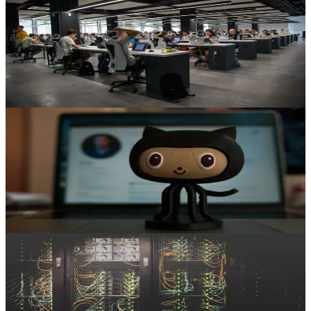
L'hébergement cloud pour le e-commerce
en détail
Retour d'expérience d'un client e-commerce suisse sur sa migration
vers le cloud Hidora, entre flexibilité, performance et souveraineté
des données.
Matthieu Robin
12 janv.
Cas client
9 min
Hébergement cloud IoT : flexibilité et
fiabilité
Logifleet, entreprise suisse d'IoT et de gestion de flotte, a trouvé
chez Hidora la flexibilité et la fiabilité dont elle avait besoin.
Jean-Luc Dubouchet
9 janv.
Cas client
7 min
Kubernetes pour une banque privée
sécurisée