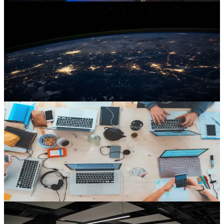
Cloud
12 min
Collabora + Nextcloud sur Kubernetes
avec Hikube
Déployer Nextcloud + Collabora Online sur Kubernetes Hikube :
architecture, configuration Helm et bonnes pratiques pour une stack
souveraine.
Matthieu Robin
18 févr.
Cloud
15 min
Types de réplication MySQL : avantages
et inconvénients
Comparez Master-Slave, Master-Master, MySQL Group Replication
et Galera Cluster. Découvrez comment déployer une réplication HA
sur Kubernetes avec Hikube.
Matthieu Robin
22 juin
Cloud
8 min