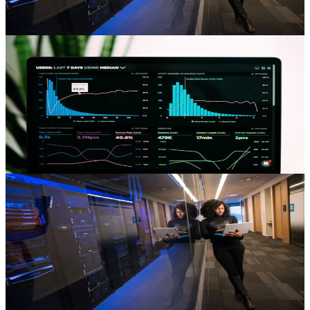
sur Kubernetes avec Ingress NGINX.
Mattia Eleuteri
29 avr.
DevOps
7 min
Docker : supprimer images, conteneurs et
volumes
Nettoyez images, conteneurs et volumes Docker avec docker rmi,
rm, volume rm et system prune. Bonnes pratiques Kubernetes
incluses.
Matthieu Robin
25 mars
Cas client
8 min
Jefferson Notaro : hébergement cloud et
startup
Jefferson Notaro, fondateur de Functional Box, partage son
expérience de migration d'AWS vers Hidora et les leçons tirées pour
sa startup.
Matthieu Robin
2 mars