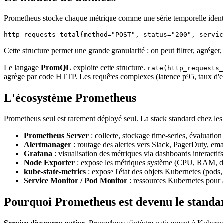
Prometheus stocke chaque métrique comme une série temporelle ident
Cette structure permet une grande granularité : on peut filtrer, agrége
Le langage
PromQL
exploite cette structure.
rate(http_requests_
agrège par code HTTP. Les requêtes complexes (latence p95, taux d'err
L'écosystème Prometheus
Prometheus seul est rarement déployé seul. La stack standard chez le
Prometheus Server
: collecte, stockage time-series, évaluation 
Alertmanager
: routage des alertes vers Slack, PagerDuty, ema
Grafana
: visualisation des métriques via dashboards interactifs
Node Exporter
: expose les métriques système (CPU, RAM, di
kube-state-metrics
: expose l'état des objets Kubernetes (pods
Service Monitor / Pod Monitor
: ressources Kubernetes pour a
Pourquoi Prometheus est devenu le stand
Service discovery native.
Prometheus s'intègre nativement à Kubernet