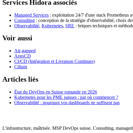
Services Hidora associés
Managed Services
: exploitation 24/7 d'une stack Prometheus 
Consulting
: conception de la stratégie d'observabilité, choix 
Observabilité
,
Kubernetes
,
SRE
: briques techniques et méthod
Voir aussi
Air-gapped
ArgoCD
CI/CD (Intégration et Livraison Continues)
Cilium
Articles liés
État du DevOps en Suisse romande en 2026
Kubernetes pour les PME suisses : par où commencer ?
Observabilité : pourquoi vos dashboards ne suffisent pas
L'infrastructure, maîtrisée. MSP DevOps suisse. Consulting, managed 