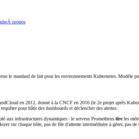
ube
À propos
venu le standard de fait pour les environnements Kubernetes. Modèle p
ndCloud en 2012, donné à la CNCF en 2016 (le 2e projet après Kuberne
requêter pour bâtir des dashboards et déclencher des alertes.
apté aux infrastructures dynamiques : le serveur Prometheus
tire
les métr
loyer sur chaque hôte, pas de file d'attente intermédiaire à gérer, pas de