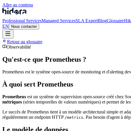
Aller au contenu
Professional Services
Managed Services
SLA Expert
Blog
Glossaire
Hik
EN
Nous contacter
Retour au glossaire
Observabilité
Qu'est-ce que Prometheus ?
Prometheus est le système open-source de monitoring et d'alerting de
À quoi sert Prometheus
Prometheus
est un système de supervision open-source créé chez Sou
métriques
(séries temporelles de valeurs numériques) et permet de les 
Le succès de Prometheus tient à un modèle architectural simple et ad
régulièrement un endpoint HTTP
. Pas besoin d'agent à dép
/metrics
Le modèle de données