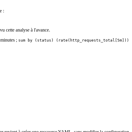
e :
vu cette analyse à l'avance.
 minutes ;
sum by (status) (rate(http_requests_total[5m]))
er revient à créer une ressource YAML, sans modifier la configuration